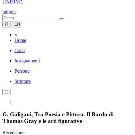
UNIFIND
unior.it
IT
EN
×
Home
Corsi
Insegnamenti
Persone
Strutture
☰
G. Galigani, Tra Poesia e Pittura. Il Bardo di
Thomas Gray e le arti figurative
Recensione