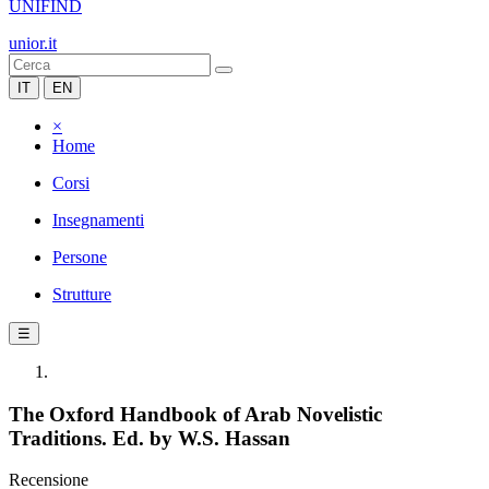
UNIFIND
unior.it
IT
EN
×
Home
Corsi
Insegnamenti
Persone
Strutture
☰
The Oxford Handbook of Arab Novelistic
Traditions. Ed. by W.S. Hassan
Recensione