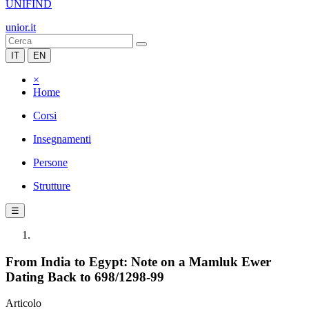
UNIFIND
unior.it
IT
EN
×
Home
Corsi
Insegnamenti
Persone
Strutture
☰
From India to Egypt: Note on a Mamluk Ewer
Dating Back to 698/1298-99
Articolo