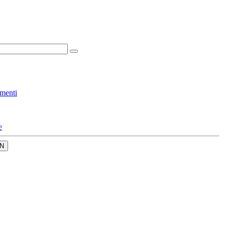
menti
e
N