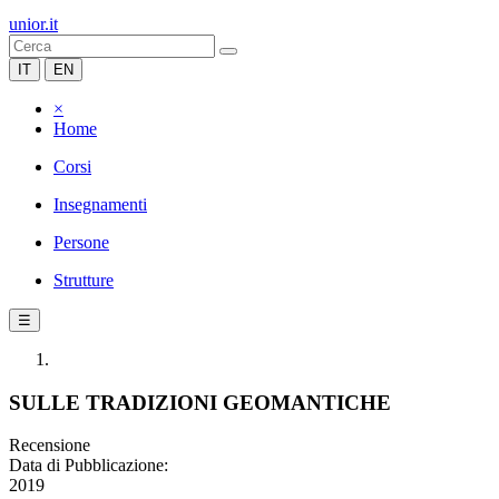
unior.it
IT
EN
×
Home
Corsi
Insegnamenti
Persone
Strutture
☰
SULLE TRADIZIONI GEOMANTICHE
Recensione
Data di Pubblicazione:
2019