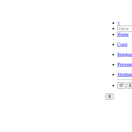
×
Home
Corsi
Insegna
Persone
Struttur
IT
E
☰