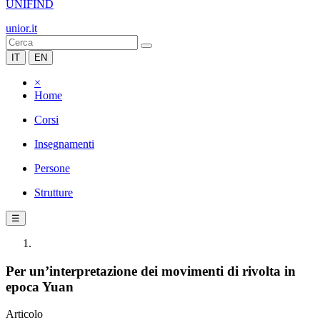
UNIFIND
unior.it
IT
EN
×
Home
Corsi
Insegnamenti
Persone
Strutture
☰
Per un’interpretazione dei movimenti di rivolta in
epoca Yuan
Articolo