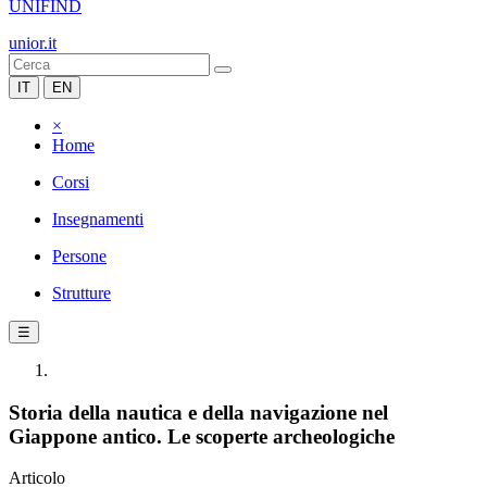
UNIFIND
unior.it
IT
EN
×
Home
Corsi
Insegnamenti
Persone
Strutture
☰
Storia della nautica e della navigazione nel
Giappone antico. Le scoperte archeologiche
Articolo