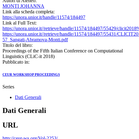
Autori di Ateneo:
MONTI JOHANNA
Link alla scheda completa:
https://unora.unior.it/handle/11574/184497
Link al Full Text:
https://unora.unior.it//retrieve/handle/11574/184497/55429/clicit201
https://unora.unior.it//retrieve/handle/11574/184497/55431/CLICIT20
57_Sangati-Abramova-Monti.pdf
Titolo del libro:
Proceedings of the Fifth Italian Conference on Computational
Linguistics (CLiC-it 2018)
Pubblicato in:
CEUR WORKSHOP PROCEEDINGS
Series
Dati Generali
Dati Generali
URL
http://ceur-ws.org/Vol-2253/