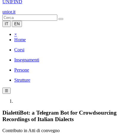
UNIFIND
unior.it
IT
EN
×
Home
Corsi
Insegnamenti
Persone
Strutture
☰
DialettiBot: a Telegram Bot for Crowdsourcing
Recordings of Italian Dialects
Contributo in Atti di convegno