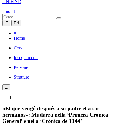
UNIFIND
unior.it
IT
EN
×
Home
Corsi
Insegnamenti
Persone
Strutture
☰
«El que vengó después a su padre et a sus
hermanos»: Mudarra nella ‘Primera Crónica
General’ e nella ‘Crónica de 1344’