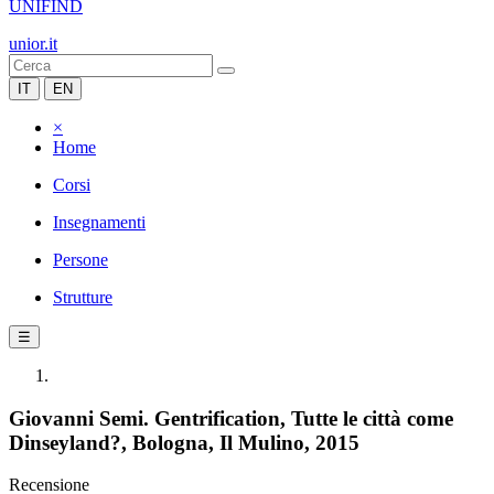
UNIFIND
unior.it
IT
EN
×
Home
Corsi
Insegnamenti
Persone
Strutture
☰
Giovanni Semi. Gentrification, Tutte le città come
Dinseyland?, Bologna, Il Mulino, 2015
Recensione