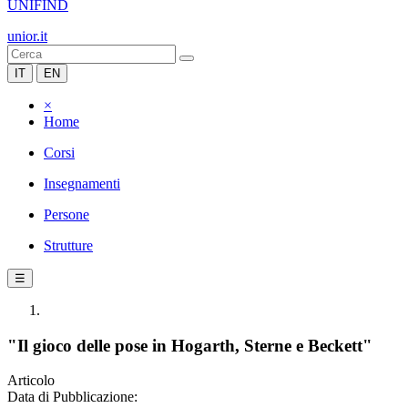
UNIFIND
unior.it
IT
EN
×
Home
Corsi
Insegnamenti
Persone
Strutture
☰
"Il gioco delle pose in Hogarth, Sterne e Beckett"
Articolo
Data di Pubblicazione: