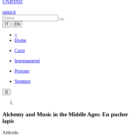
UNIFIND
unior.it
IT
EN
×
Home
Corsi
Insegnamenti
Persone
Strutture
☰
Alchemy and Music in the Middle Ages: En pucher
lapis
Articolo