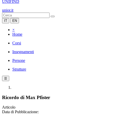
UNIFIND
unior.it
IT
EN
×
Home
Corsi
Insegnamenti
Persone
Strutture
☰
Ricordo di Max Pfister
Articolo
Data di Pubblicazione: