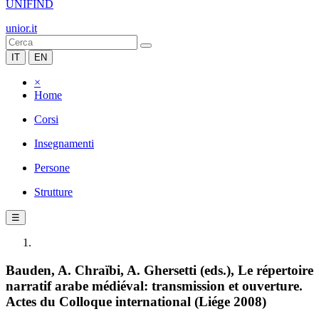
UNIFIND
unior.it
IT
EN
×
Home
Corsi
Insegnamenti
Persone
Strutture
☰
Bauden, A. Chraïbi, A. Ghersetti (eds.), Le répertoire
narratif arabe médiéval: transmission et ouverture.
Actes du Colloque international (Liége 2008)