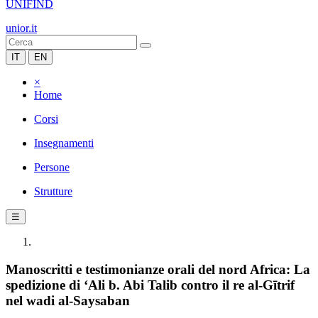
UNIFIND
unior.it
IT
EN
×
Home
Corsi
Insegnamenti
Persone
Strutture
☰
Manoscritti e testimonianze orali del nord Africa: La
spedizione di ʻAli b. Abi Talib contro il re al-Gītrif
nel wadi al-Saysaban