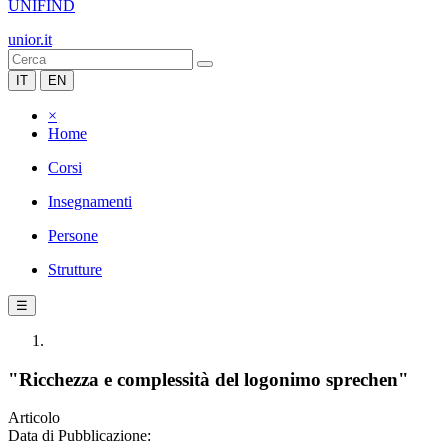
UNIFIND
unior.it
IT
EN
×
Home
Corsi
Insegnamenti
Persone
Strutture
☰
"Ricchezza e complessità del logonimo sprechen"
Articolo
Data di Pubblicazione: