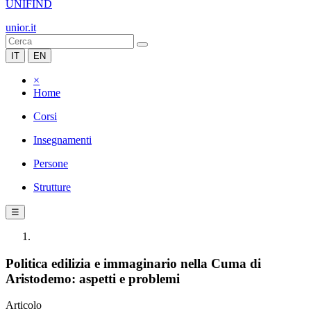
UNIFIND
unior.it
IT
EN
×
Home
Corsi
Insegnamenti
Persone
Strutture
☰
Politica edilizia e immaginario nella Cuma di
Aristodemo: aspetti e problemi
Articolo