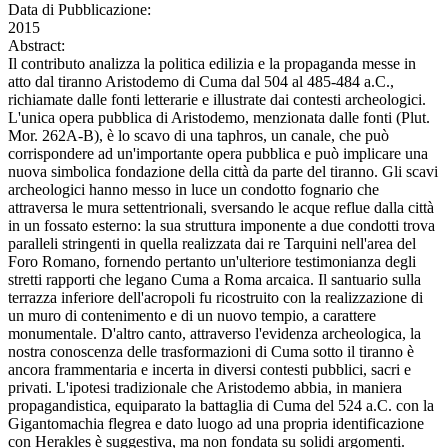
Data di Pubblicazione:
2015
Abstract:
Il contributo analizza la politica edilizia e la propaganda messe in
atto dal tiranno Aristodemo di Cuma dal 504 al 485-484 a.C.,
richiamate dalle fonti letterarie e illustrate dai contesti archeologici.
L'unica opera pubblica di Aristodemo, menzionata dalle fonti (Plut.
Mor. 262A-B), è lo scavo di una taphros, un canale, che può
corrispondere ad un'importante opera pubblica e può implicare una
nuova simbolica fondazione della città da parte del tiranno. Gli scavi
archeologici hanno messo in luce un condotto fognario che
attraversa le mura settentrionali, sversando le acque reflue dalla città
in un fossato esterno: la sua struttura imponente a due condotti trova
paralleli stringenti in quella realizzata dai re Tarquini nell'area del
Foro Romano, fornendo pertanto un'ulteriore testimonianza degli
stretti rapporti che legano Cuma a Roma arcaica. Il santuario sulla
terrazza inferiore dell'acropoli fu ricostruito con la realizzazione di
un muro di contenimento e di un nuovo tempio, a carattere
monumentale. D'altro canto, attraverso l'evidenza archeologica, la
nostra conoscenza delle trasformazioni di Cuma sotto il tiranno è
ancora frammentaria e incerta in diversi contesti pubblici, sacri e
privati. L'ipotesi tradizionale che Aristodemo abbia, in maniera
propagandistica, equiparato la battaglia di Cuma del 524 a.C. con la
Gigantomachia flegrea e dato luogo ad una propria identificazione
con Herakles è suggestiva, ma non fondata su solidi argomenti.