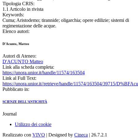
Tipologia CRIS:
1.1 Articolo in rivista
Keywords:
Cuma; Aristodemo; tirannide; oligarchia; opere edilizie; sistemi di
regimentazione delle acque.
Elenco autori:
D'Acunto, Matteo
Autori di Ateneo:
D'ACUNTO Matteo
Link alla scheda completa:
https://unora.unior.it/handle/11574/163504
Link al Full Text:
https://unora.unior.it//retrieve/handle/11574/163504/39715/
Pubblicato in:
SCIENZE DELL'ANTICHITÀ
Journal
Utilizzo dei cookie
Realizzato con
VIVO
| Designed by
Cineca
| 26.7.2.1