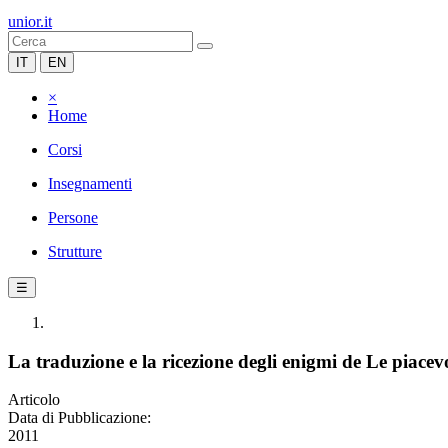
unior.it
IT
EN
×
Home
Corsi
Insegnamenti
Persone
Strutture
☰
La traduzione e la ricezione degli enigmi de Le piacev
Articolo
Data di Pubblicazione:
2011