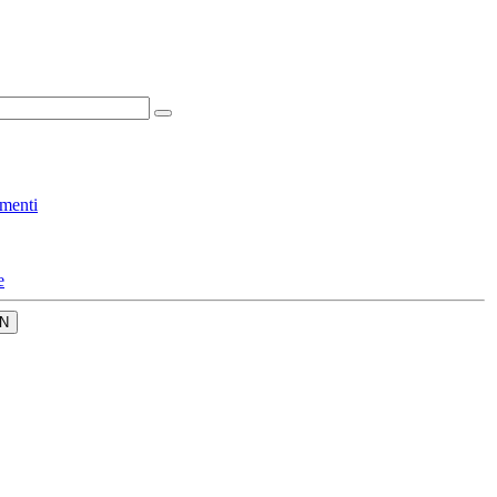
menti
e
N