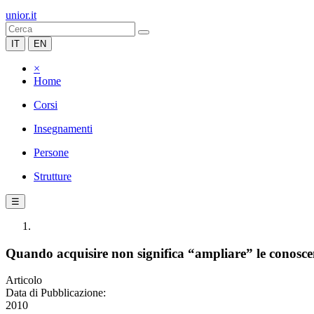
unior.it
IT
EN
×
Home
Corsi
Insegnamenti
Persone
Strutture
☰
Quando acquisire non significa “ampliare” le conoscen
Articolo
Data di Pubblicazione:
2010