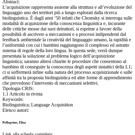
Abstract:
L’acquisizione rappresenta assieme alla struttura e all’evoluzione del
linguaggio uno dei territori più a lungo esplorati dalla ricerca
biolinguistica. È dagli anni ‘50 infatti che Chomsky si interroga sulle
modalità di acquisizione della conoscenza linguistica e, incurante
delle critiche mosse dai suoi detrattori, si esprime a favore della
possibilità di ascrivere a meccanismi e a processi indipendenti dal
feedback ambientale la creatività del linguaggio umano, la rapidità e
l’uniformità con cui i bambini raggiungono il complesso ed astratto
sistema di regole della loro lingua. In questa sede, verrà dunque
presentata la soluzione al problema logico dell’acquisizione
linguistica; saranno altresì chiarite le procedure che consentono al
bambino di conseguire la conoscenza degli aspetti sintattici della L1;
ci si soffermerà infine sulla natura del processo acquisizionale e sulle
affinità tra la proposta biolinguistica ed altre forme di apprendimento
che prevedono l’intervento di meccanismi selettivi.
Tipologia CRIS:
1.1 Articolo in rivista
Keywords:
Biolinguistica; Language Acquisition
Elenco autori:
Pellegrino, Elisa
Link alla scheda completa: