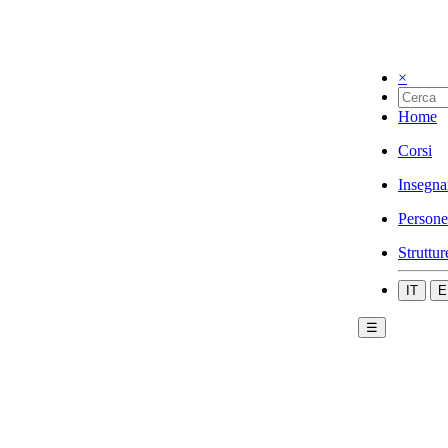
×
Home
Corsi
Insegna
Persone
Struttur
IT
E
☰