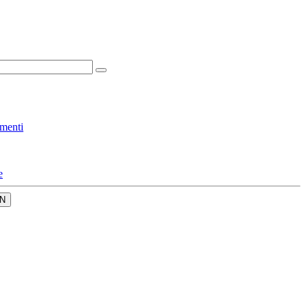
menti
e
N