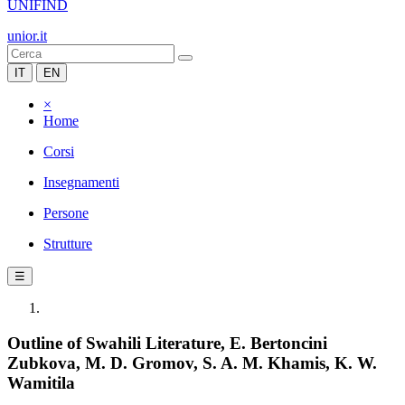
UNIFIND
unior.it
IT
EN
×
Home
Corsi
Insegnamenti
Persone
Strutture
☰
Outline of Swahili Literature, E. Bertoncini
Zubkova, M. D. Gromov, S. A. M. Khamis, K. W.
Wamitila