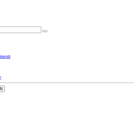
menti
e
N