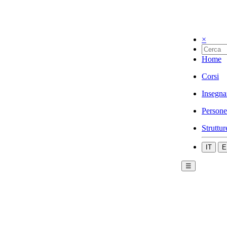
×
Home
Corsi
Insegna
Persone
Struttur
IT
E
☰