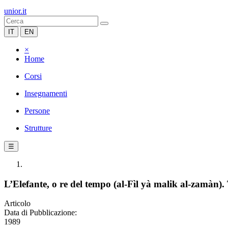
unior.it
IT
EN
×
Home
Corsi
Insegnamenti
Persone
Strutture
☰
L’Elefante, o re del tempo (al-Fìl yà malik al-zamàn).
Articolo
Data di Pubblicazione:
1989