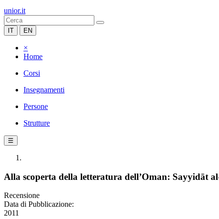
unior.it
IT
EN
×
Home
Corsi
Insegnamenti
Persone
Strutture
☰
Alla scoperta della letteratura dell’Oman: Sayyidāt 
Recensione
Data di Pubblicazione:
2011