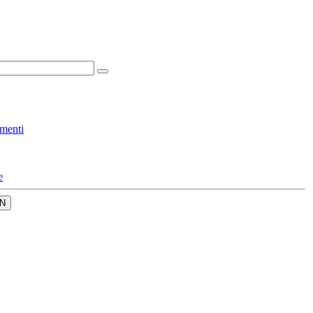
menti
e
N