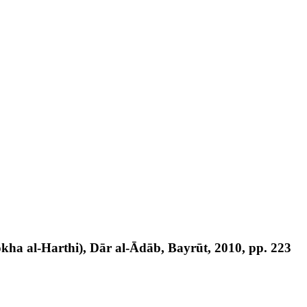
Jokha al-Harthi), Dār al-Ādāb, Bayrūt, 2010, pp. 223