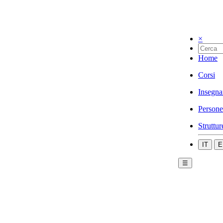
×
Home
Corsi
Insegna
Persone
Struttur
IT
E
☰