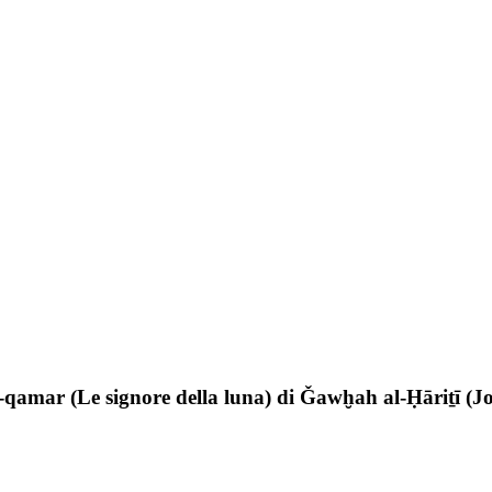
al-qamar (Le signore della luna) di Ǧawḫah al-Ḥāriṯī (