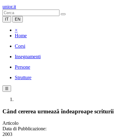
unior.it
IT
EN
×
Home
Corsi
Insegnamenti
Persone
Strutture
☰
Când cererea urmează îndeaproape scriturii
Articolo
Data di Pubblicazione:
2003