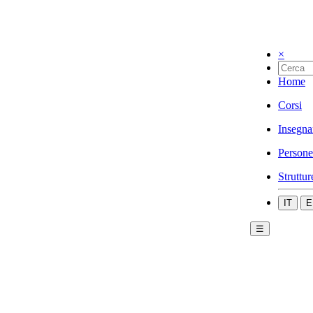
×
Home
Corsi
Insegna
Persone
Struttur
IT
E
☰