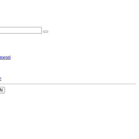
menti
e
N