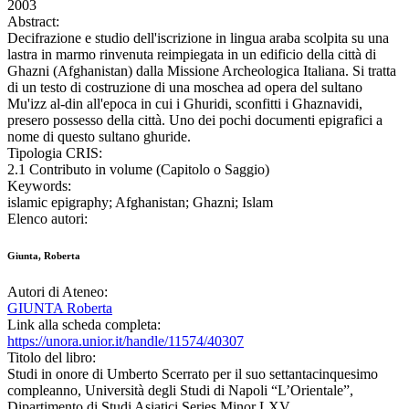
2003
Abstract:
Decifrazione e studio dell'iscrizione in lingua araba scolpita su una
lastra in marmo rinvenuta reimpiegata in un edificio della città di
Ghazni (Afghanistan) dalla Missione Archeologica Italiana. Si tratta
di un testo di costruzione di una moschea ad opera del sultano
Mu'izz al-din all'epoca in cui i Ghuridi, sconfitti i Ghaznavidi,
presero possesso della città. Uno dei pochi documenti epigrafici a
nome di questo sultano ghuride.
Tipologia CRIS:
2.1 Contributo in volume (Capitolo o Saggio)
Keywords:
islamic epigraphy; Afghanistan; Ghazni; Islam
Elenco autori:
Giunta, Roberta
Autori di Ateneo:
GIUNTA Roberta
Link alla scheda completa:
https://unora.unior.it/handle/11574/40307
Titolo del libro:
Studi in onore di Umberto Scerrato per il suo settantacinquesimo
compleanno, Università degli Studi di Napoli “L’Orientale”,
Dipartimento di Studi Asiatici Series Minor LXV