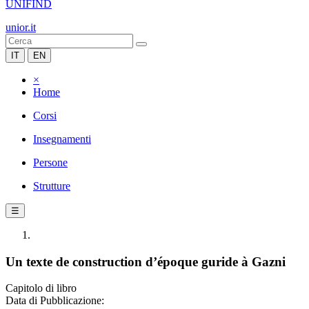
UNIFIND
unior.it
IT
EN
×
Home
Corsi
Insegnamenti
Persone
Strutture
☰
Un texte de construction d’époque guride à Gazni
Capitolo di libro
Data di Pubblicazione: