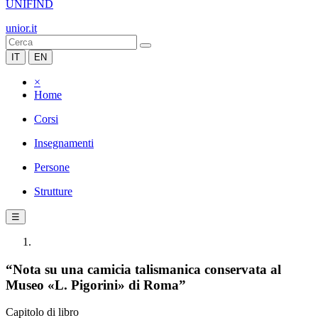
UNIFIND
unior.it
IT
EN
×
Home
Corsi
Insegnamenti
Persone
Strutture
☰
“Nota su una camicia talismanica conservata al
Museo «L. Pigorini» di Roma”
Capitolo di libro