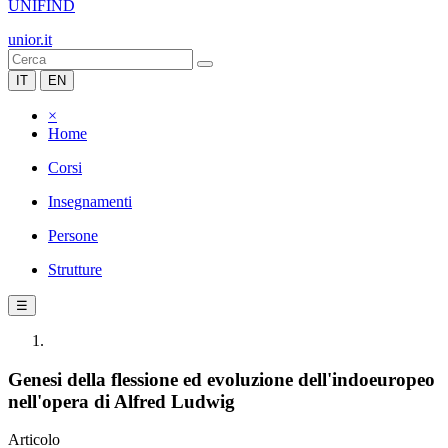
UNIFIND
unior.it
IT
EN
×
Home
Corsi
Insegnamenti
Persone
Strutture
☰
Genesi della flessione ed evoluzione dell'indoeuropeo
nell'opera di Alfred Ludwig
Articolo