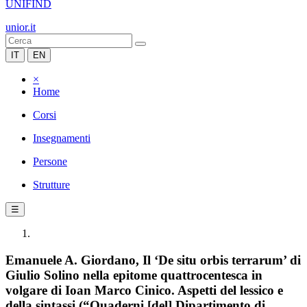
UNIFIND
unior.it
IT
EN
×
Home
Corsi
Insegnamenti
Persone
Strutture
☰
Emanuele A. Giordano, Il ‘De situ orbis terrarum’ di
Giulio Solino nella epitome quattrocentesca in
volgare di Ioan Marco Cinico. Aspetti del lessico e
della sintassi (“Quaderni [del] Dipartimento di