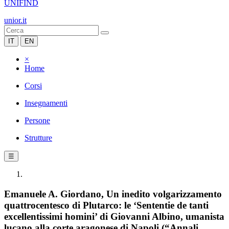
UNIFIND
unior.it
IT
EN
×
Home
Corsi
Insegnamenti
Persone
Strutture
☰
Emanuele A. Giordano, Un inedito volgarizzamento
quattrocentesco di Plutarco: le ‘Sententie de tanti
excellentissimi homini’ di Giovanni Albino, umanista
lucano alla corte aragonese di Napoli (“Annali