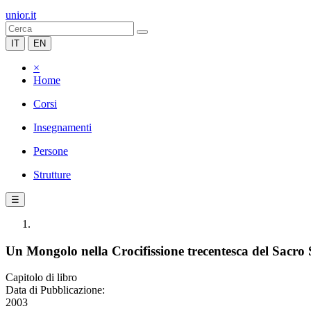
unior.it
IT
EN
×
Home
Corsi
Insegnamenti
Persone
Strutture
☰
Un Mongolo nella Crocifissione trecentesca del Sacro
Capitolo di libro
Data di Pubblicazione:
2003