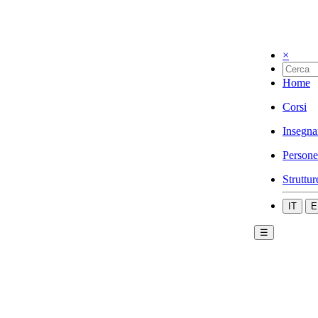
×
Home
Corsi
Insegna
Persone
Struttur
IT
E
☰