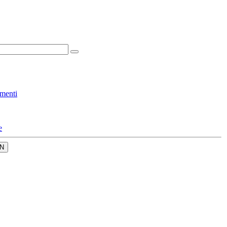
menti
e
N