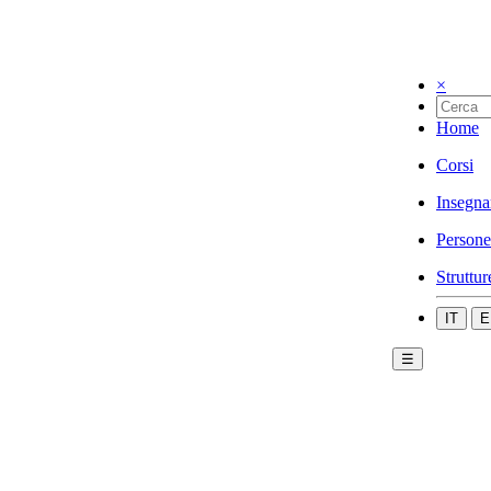
×
Home
Corsi
Insegna
Persone
Struttur
IT
E
☰