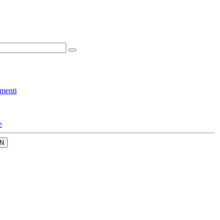
menti
e
N