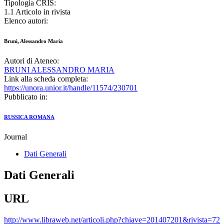
Tipologia CRIS:
1.1 Articolo in rivista
Elenco autori:
Bruni, Alessandro Maria
Autori di Ateneo:
BRUNI ALESSANDRO MARIA
Link alla scheda completa:
https://unora.unior.it/handle/11574/230701
Pubblicato in:
RUSSICA ROMANA
Journal
Dati Generali
Dati Generali
URL
http://www.libraweb.net/articoli.php?chiave=201407201&rivista=72