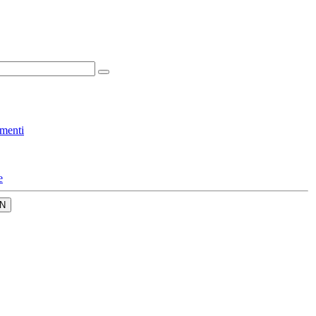
menti
e
N