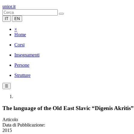
unior.it
IT
EN
×
Home
Corsi
Insegnamenti
Persone
Strutture
☰
The language of the Old East Slavic “Digenis Akritis
Articolo
Data di Pubblicazione:
2015