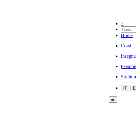
×
Home
Corsi
Insegna
Persone
Struttur
IT
E
☰