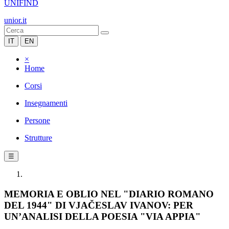
UNIFIND
unior.it
IT
EN
×
Home
Corsi
Insegnamenti
Persone
Strutture
☰
MEMORIA E OBLIO NEL "DIARIO ROMANO
DEL 1944" DI VJAČESLAV IVANOV: PER
UN’ANALISI DELLA POESIA "VIA APPIA"