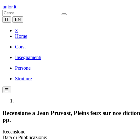
unior.it
IT
EN
×
Home
Corsi
Insegnamenti
Persone
Strutture
☰
Recensione a Jean Pruvost, Pleins feux sur nos dictio
pp.
Recensione
Data di Pubblicazione: