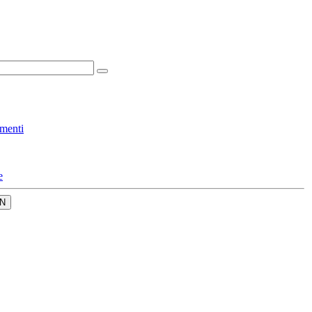
menti
e
N