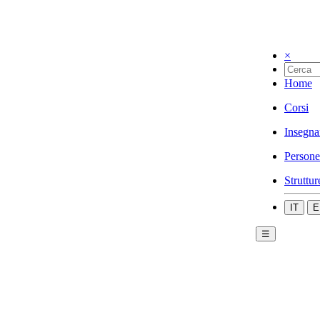
×
Home
Corsi
Insegna
Persone
Struttur
IT
E
☰