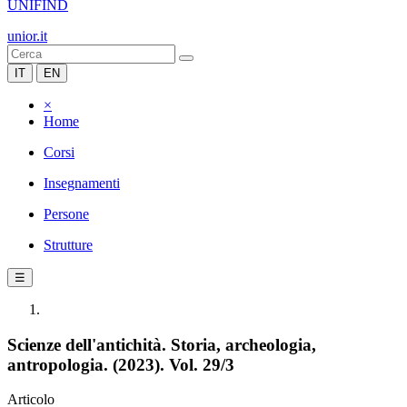
UNIFIND
unior.it
IT
EN
×
Home
Corsi
Insegnamenti
Persone
Strutture
☰
Scienze dell'antichità. Storia, archeologia,
antropologia. (2023). Vol. 29/3
Articolo