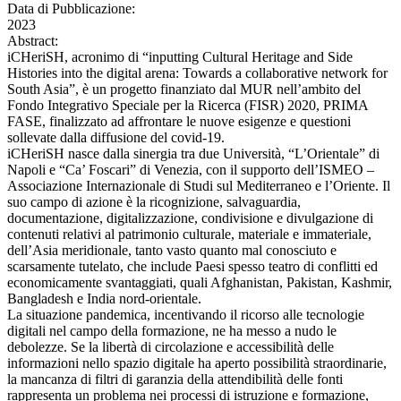
Data di Pubblicazione:
2023
Abstract:
iCHeriSH, acronimo di “inputting Cultural Heritage and Side
Histories into the digital arena: Towards a collaborative network for
South Asia”, è un progetto finanziato dal MUR nell’ambito del
Fondo Integrativo Speciale per la Ricerca (FISR) 2020, PRIMA
FASE, finalizzato ad affrontare le nuove esigenze e questioni
sollevate dalla diffusione del covid-19.
iCHeriSH nasce dalla sinergia tra due Università, “L’Orientale” di
Napoli e “Ca’ Foscari” di Venezia, con il supporto dell’ISMEO –
Associazione Internazionale di Studi sul Mediterraneo e l’Oriente. Il
suo campo di azione è la ricognizione, salvaguardia,
documentazione, digitalizzazione, condivisione e divulgazione di
contenuti relativi al patrimonio culturale, materiale e immateriale,
dell’Asia meridionale, tanto vasto quanto mal conosciuto e
scarsamente tutelato, che include Paesi spesso teatro di conflitti ed
economicamente svantaggiati, quali Afghanistan, Pakistan, Kashmir,
Bangladesh e India nord-orientale.
La situazione pandemica, incentivando il ricorso alle tecnologie
digitali nel campo della formazione, ne ha messo a nudo le
debolezze. Se la libertà di circolazione e accessibilità delle
informazioni nello spazio digitale ha aperto possibilità straordinarie,
la mancanza di filtri di garanzia della attendibilità delle fonti
rappresenta un problema nei processi di istruzione e formazione,