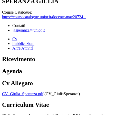
SPERANZA GIULIA
Course Catalogue:
https://coursecatalogue.unior.it/docente-mat/20724...
Contatti
gsperanza@unior.it
Cv
Pubblicazioni
Altre Attività
Ricevimento
Agenda
Cv Allegato
CV_Giulia_Speranza.pdf
(CV_GiuliaSperanza)
Curriculum Vitae