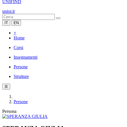
UNIFIND
unior.it
IT
EN
×
Home
Corsi
Insegnamenti
Persone
Strutture
☰
Persone
Persona