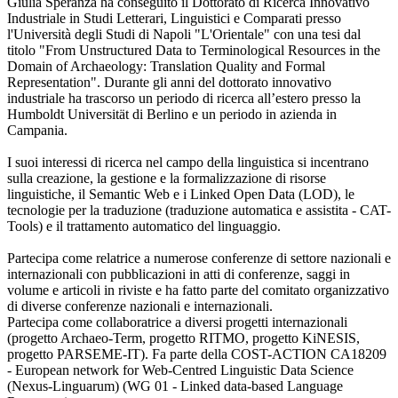
Giulia Speranza ha conseguito il Dottorato di Ricerca Innovativo
Industriale in Studi Letterari, Linguistici e Comparati presso
l'Università degli Studi di Napoli "L'Orientale" con una tesi dal
titolo "From Unstructured Data to Terminological Resources in the
Domain of Archaeology: Translation Quality and Formal
Representation". Durante gli anni del dottorato innovativo
industriale ha trascorso un periodo di ricerca all’estero presso la
Humboldt Universität di Berlino e un periodo in azienda in
Campania.
I suoi interessi di ricerca nel campo della linguistica si incentrano
sulla creazione, la gestione e la formalizzazione di risorse
linguistiche, il Semantic Web e i Linked Open Data (LOD), le
tecnologie per la traduzione (traduzione automatica e assistita - CAT-
Tools) e il trattamento automatico del linguaggio.
Partecipa come relatrice a numerose conferenze di settore nazionali e
internazionali con pubblicazioni in atti di conferenze, saggi in
volume e articoli in riviste e ha fatto parte del comitato organizzativo
di diverse conferenze nazionali e internazionali.
Partecipa come collaboratrice a diversi progetti internazionali
(progetto Archaeo-Term, progetto RITMO, progetto KiNESIS,
progetto PARSEME-IT). Fa parte della COST-ACTION CA18209
- European network for Web-Centred Linguistic Data Science
(Nexus-Linguarum) (WG 01 - Linked data-based Language