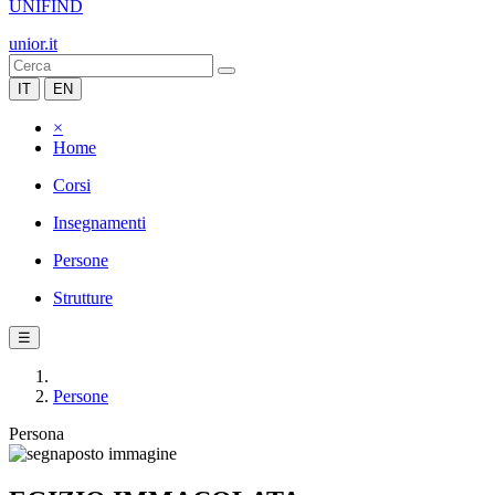
UNIFIND
unior.it
IT
EN
×
Home
Corsi
Insegnamenti
Persone
Strutture
☰
Persone
Persona