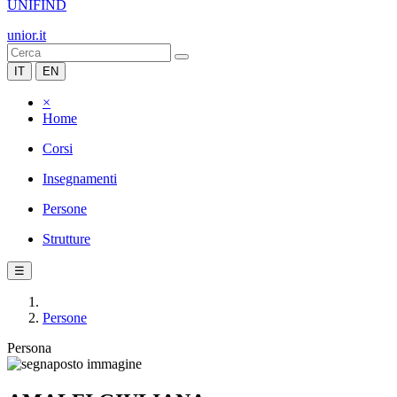
UNIFIND
unior.it
IT
EN
×
Home
Corsi
Insegnamenti
Persone
Strutture
☰
Persone
Persona