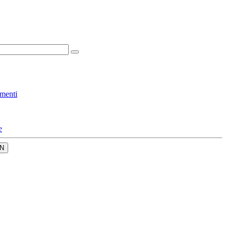
menti
e
N