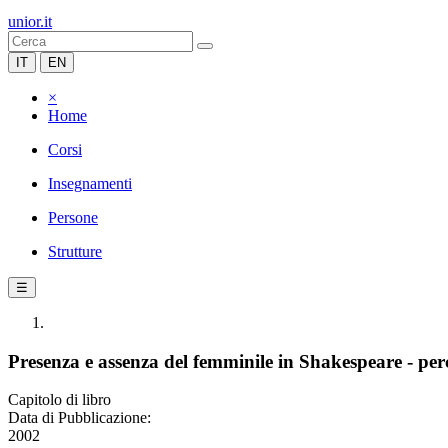
unior.it
IT
EN
×
Home
Corsi
Insegnamenti
Persone
Strutture
☰
Presenza e assenza del femminile in Shakespeare - perc
Capitolo di libro
Data di Pubblicazione:
2002