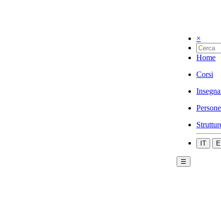
×
Home
Corsi
Insegna
Persone
Struttur
IT
E
☰