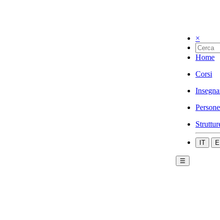
×
Home
Corsi
Insegna
Persone
Struttur
IT
E
☰