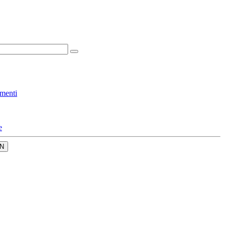
menti
e
N