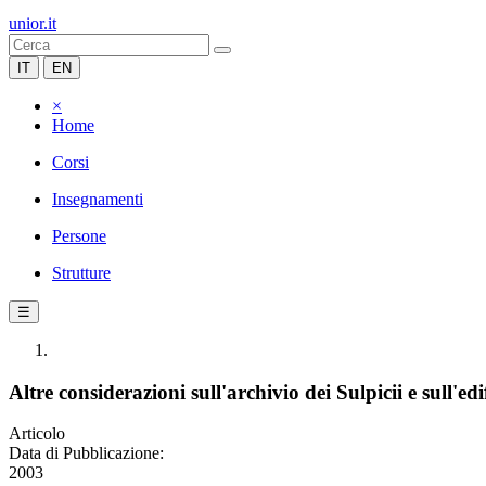
unior.it
IT
EN
×
Home
Corsi
Insegnamenti
Persone
Strutture
☰
Altre considerazioni sull'archivio dei Sulpicii e sull'
Articolo
Data di Pubblicazione:
2003