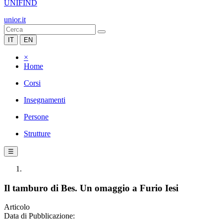
UNIFIND
unior.it
IT
EN
×
Home
Corsi
Insegnamenti
Persone
Strutture
☰
Il tamburo di Bes. Un omaggio a Furio Iesi
Articolo
Data di Pubblicazione: