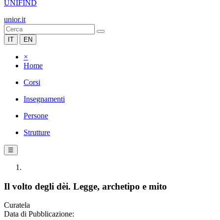
UNIFIND
unior.it
IT
EN
×
Home
Corsi
Insegnamenti
Persone
Strutture
☰
Il volto degli dèi. Legge, archetipo e mito
Curatela
Data di Pubblicazione: