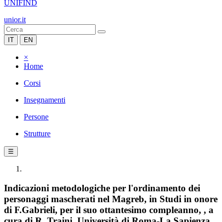
UNIFIND
unior.it
IT
EN
×
Home
Corsi
Insegnamenti
Persone
Strutture
☰
Indicazioni metodologiche per l'ordinamento dei
personaggi mascherati nel Magreb, in Studi in onore
di F.Gabrieli, per il suo ottantesimo compleanno, , a
cura di R. Traini, Università di Roma-La Sapienza,