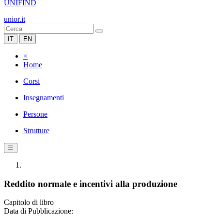
UNIFIND
unior.it
IT
EN
×
Home
Corsi
Insegnamenti
Persone
Strutture
☰
Reddito normale e incentivi alla produzione
Capitolo di libro
Data di Pubblicazione: