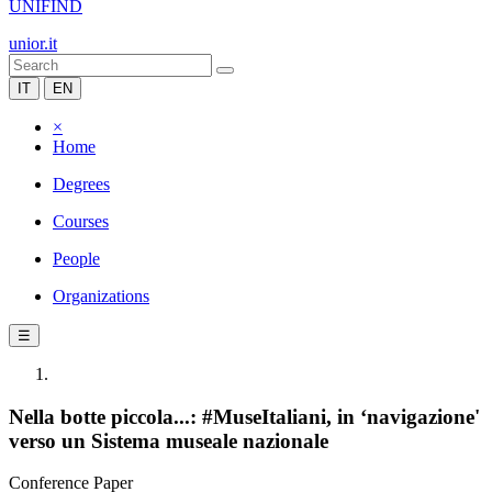
UNIFIND
unior.it
IT
EN
×
Home
Degrees
Courses
People
Organizations
☰
Nella botte piccola...: #MuseItaliani, in ‘navigazione'
verso un Sistema museale nazionale
Conference Paper