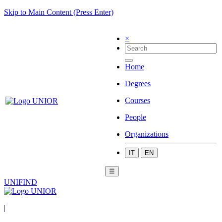
Skip to Main Content (Press Enter)
×
Home
Degrees
Courses
People
Organizations
IT
EN
☰
UNIFIND
|