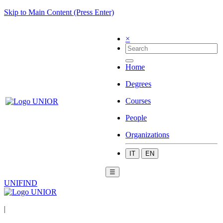
Skip to Main Content (Press Enter)
×
Home
Degrees
Courses
People
Organizations
IT
EN
☰
UNIFIND
|