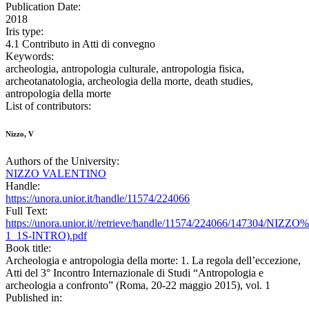
Publication Date:
2018
Iris type:
4.1 Contributo in Atti di convegno
Keywords:
archeologia, antropologia culturale, antropologia fisica,
archeotanatologia, archeologia della morte, death studies,
antropologia della morte
List of contributors:
Nizzo, V
Authors of the University:
NIZZO VALENTINO
Handle:
https://unora.unior.it/handle/11574/224066
Full Text:
https://unora.unior.it//retrieve/handle/11574/224066/147304/NIZZ
1_1S-INTRO).pdf
Book title:
Archeologia e antropologia della morte: 1. La regola dell’eccezione,
Atti del 3° Incontro Internazionale di Studi “Antropologia e
archeologia a confronto” (Roma, 20-22 maggio 2015), vol. 1
Published in: