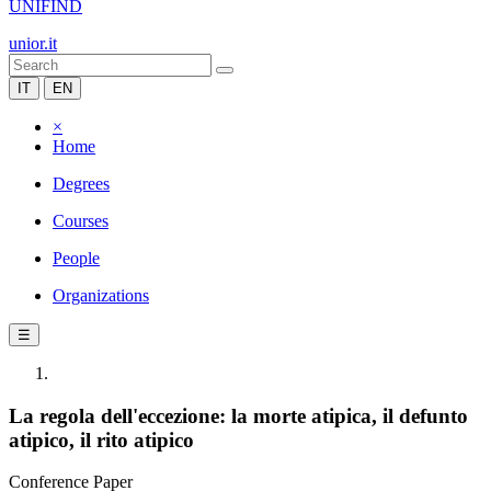
UNIFIND
unior.it
IT
EN
×
Home
Degrees
Courses
People
Organizations
☰
La regola dell'eccezione: la morte atipica, il defunto
atipico, il rito atipico
Conference Paper