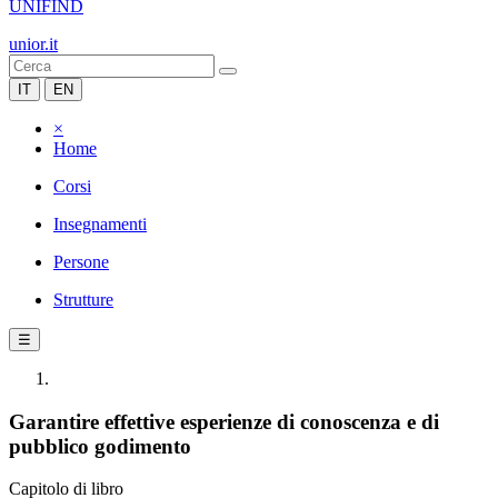
UNIFIND
unior.it
IT
EN
×
Home
Corsi
Insegnamenti
Persone
Strutture
☰
Garantire effettive esperienze di conoscenza e di
pubblico godimento
Capitolo di libro