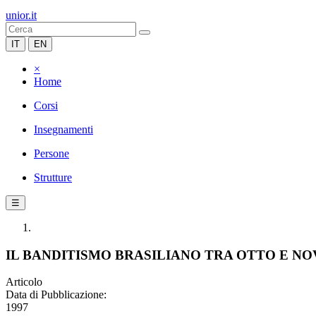
unior.it
IT
EN
×
Home
Corsi
Insegnamenti
Persone
Strutture
☰
IL BANDITISMO BRASILIANO TRA OTTO E N
Articolo
Data di Pubblicazione:
1997