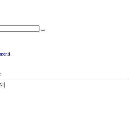
menti
e
N