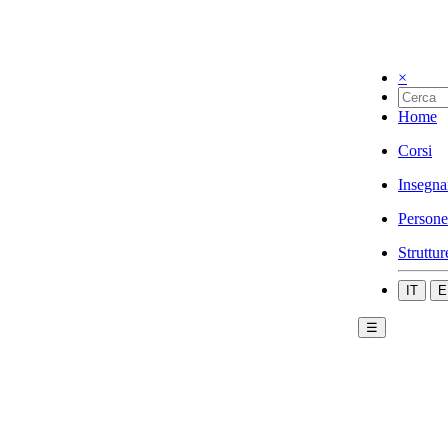
×
Home
Corsi
Insegna
Persone
Struttur
IT
E
☰