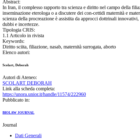
Abstract:
In Iran, il complesso rapporto tra scienza e diritto nel campo della fil
inseminazione eterologa o a discutere dei con-cettidi maternità e matern
scienza della procreazione è assistita da approcci dottrinali innovativ
dubbi e incertezze.
Tipologia CRIS:
1.1 Articolo in rivista
Keywords:
Diritto sciita, filiazione, nasab, maternità surrogata, aborto
Elenco autori:
Scolart, Deborah
Autori di Ateneo:
SCOLART DEBORAH
Link alla scheda completa:
https://unora.unior.it/handle/11574/222960
Pubblicato in:
BIOLAW JOURNAL
Journal
Dati Generali