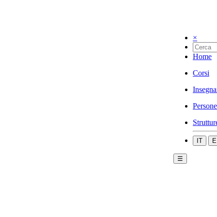
×
Home
Corsi
Insegna
Persone
Struttur
IT
E
☰