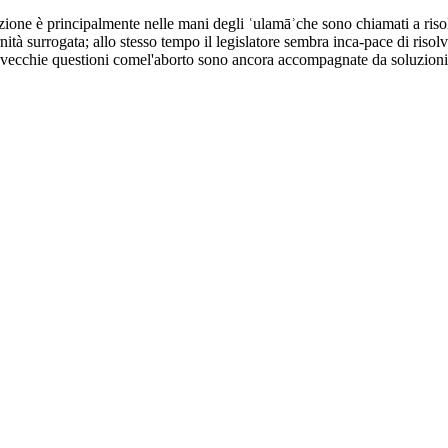
iazione è principalmente nelle mani degli ʿulamāʾche sono chiamati a risol
ità surrogata; allo stesso tempo il legislatore sembra inca-pace di risol
i, vecchie questioni comel'aborto sono ancora accompagnate da soluzioni c