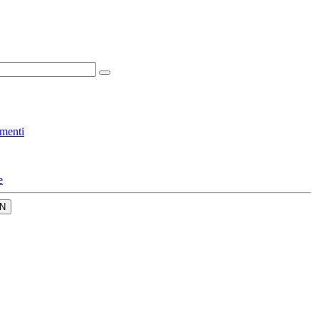
menti
e
N