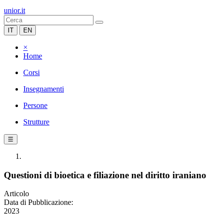
unior.it
IT
EN
×
Home
Corsi
Insegnamenti
Persone
Strutture
☰
Questioni di bioetica e filiazione nel diritto iraniano
Articolo
Data di Pubblicazione:
2023