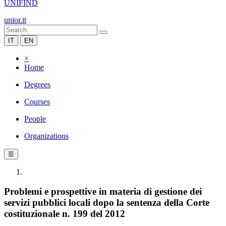
UNIFIND
unior.it
IT
EN
×
Home
Degrees
Courses
People
Organizations
☰
Problemi e prospettive in materia di gestione dei
servizi pubblici locali dopo la sentenza della Corte
costituzionale n. 199 del 2012