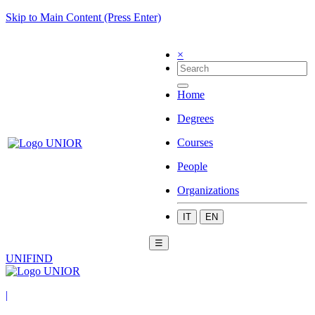
Skip to Main Content (Press Enter)
×
Home
Degrees
Courses
People
Organizations
IT
EN
☰
UNIFIND
|