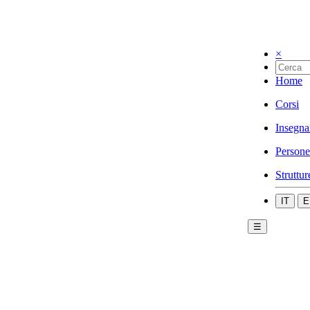
×
Home
Corsi
Insegna
Persone
Struttur
IT
E
☰