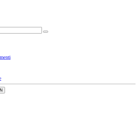
menti
e
N