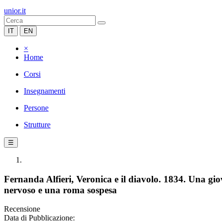
unior.it
IT
EN
×
Home
Corsi
Insegnamenti
Persone
Strutture
☰
Fernanda Alfieri, Veronica e il diavolo. 1834. Una g
nervoso e una roma sospesa
Recensione
Data di Pubblicazione: