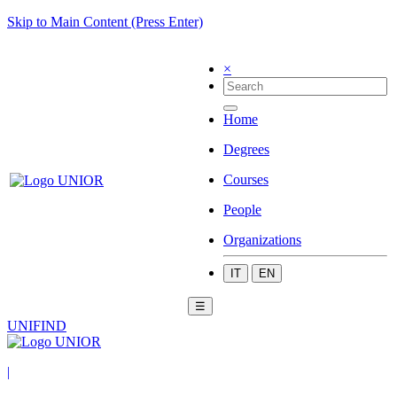
Skip to Main Content (Press Enter)
×
Home
Degrees
Courses
People
Organizations
IT
EN
☰
UNIFIND
|