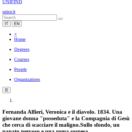
UNIFIND
unior.it
IT
EN
×
Home
Degrees
Courses
People
Organizations
☰
Fernanda Alfieri, Veronica e il diavolo. 1834. Una
giovane donna "posseduta" e la Compagnia di Gesù
che cerca di scacciare il maligno.Sullo sfondo, un
papato nervoso e una roma sospesa